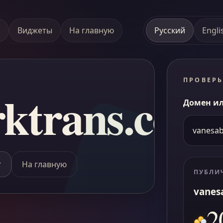
а
Виджеты
На главную
Русский
Engli
ПРОВЕРЬ
rktrans.com
Домен ил
т
На главную
ПУБЛИ
vanes
2