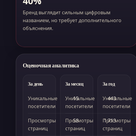
40%
Бренд выглядит сильным цифровым
названием, но требует дополнительного
объяснения.
Оценочная аналитика
За день
За месяц
За год
Уникальные
Уникальные
15
Уникальные
443
посетители
посетители
посетители
Просмотры
Просмотры
58
Просмотры
1 713
страниц
страниц
страниц