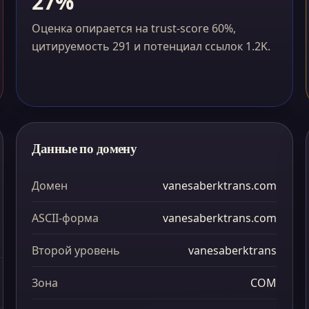
27%
Оценка опирается на trust-score 60%,
цитируемость 291 и потенциал ссылок 1.2K.
Данные по домену
Домен
vanesaberktrans.com
ASCII-форма
vanesaberktrans.com
5 479
Второй уровень
vanesaberktrans
21 184
Зона
COM