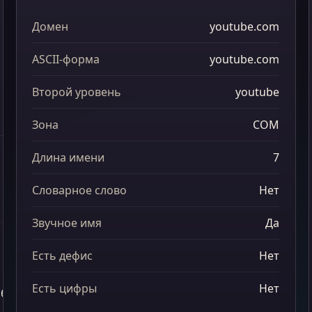
Домен
youtube.com
ASCII-форма
youtube.com
675
698
Второй уровень
youtube
625
000
Зона
COM
5 135
Длина имени
7
309
550
Словарное слово
Нет
000
Звучное имя
Да
5 841
Есть дефис
Нет
414
613
Есть цифры
Нет
баллов