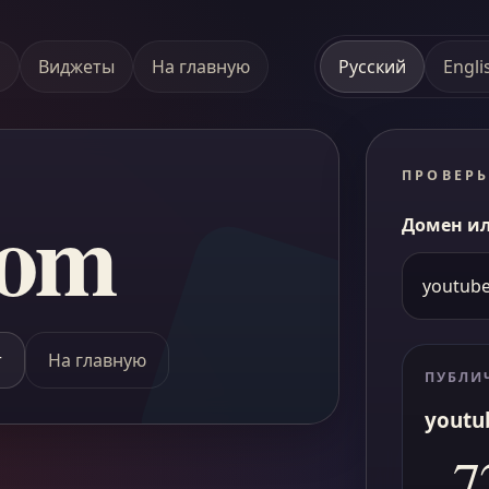
а
Виджеты
На главную
Русский
Engli
ПРОВЕРЬ
com
Домен ил
т
На главную
ПУБЛИ
youtu
7