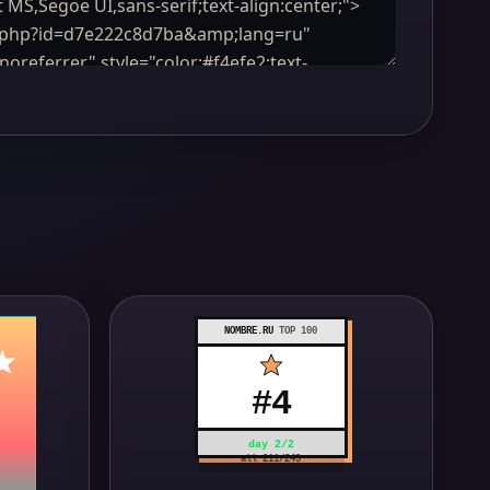
NOMBRE.RU
TOP 100
#
4
day
2
/
2
all
211
/
249