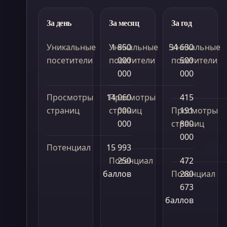
За день
За месяц
За год
Уникальные
Уникальные
1 850
54 630
Уникальные
посетители
посетители
000
посетители
500
000
000
Просмотры
14 060
Просмотры
415
страниц
страниц
000
Просмотры
191
000
страниц
800
000
Потенциал
15 993
Потенциал
250
472
баллов
Потенциал
280
673
баллов