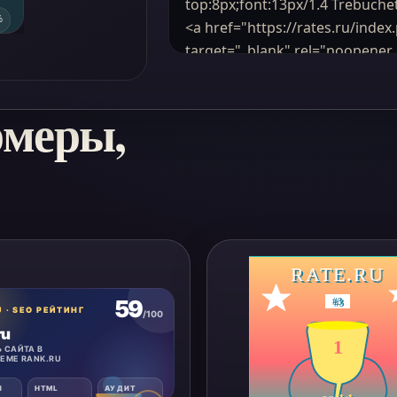
рмеры,
RATE.RU
#
3
1