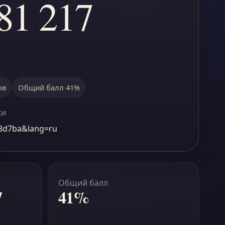
81 217
ов
Общий балл 41%
ки
c8d7ba&lang=ru
Общий балл
7
41%