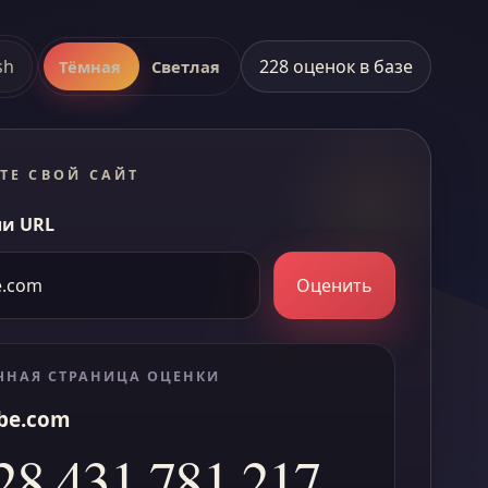
sh
228 оценок в базе
Тёмная
Светлая
ТЕ СВОЙ САЙТ
и URL
Оценить
ЧНАЯ СТРАНИЦА ОЦЕНКИ
be.com
28 431 781 217