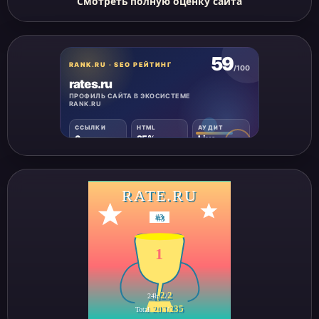
Смотреть полную оценку сайта
RATE.RU
#
3
1
2
2
24h
/
203
235
Total
/